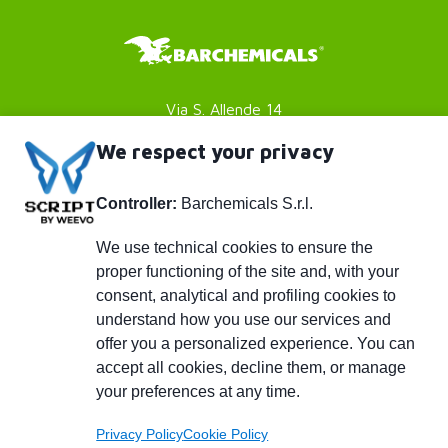
Via S. Allende 14
41051 Castelnuovo Rangone
We respect your privacy
Modena (MO) - Italy
Controller:
Barchemicals S.r.l.
P. IVA 01782980369
Footer
Privacy policy
We use technical cookies to ensure the
proper functioning of the site and, with your
Cookies Policy
menu
consent, analytical and profiling cookies to
Credits
understand how you use our services and
Piè
info@barchemicals.it
offer you a personalized experience. You can
accept all cookies, decline them, or manage
+39 059 536502
di
your preferences at any time.
+39 059 536742
pagina
Privacy Policy
Cookie Policy