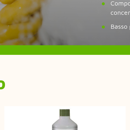
Compo
concen
Basso 
o