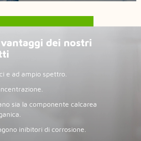
i vantaggi dei nostri
ti
ici e ad ampio spettro.
oncentrazione.
ano sia la componente calcarea
ganica.
gono inibitori di corrosione.