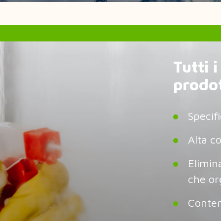
Tutti 
prodot
Specif
Alta c
Elimin
che or
Conten